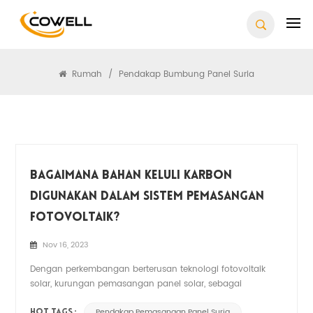
Cari
Rumah
/
Pendakap Bumbung Panel Suria
Bagaimana Bahan Keluli Karbon
Digunakan Dalam Sistem Pemasangan
Fotovoltaik?
Nov 16, 2023
Dengan perkembangan berterusan teknologi fotovoltaik
solar, kurungan pemasangan panel solar, sebagai
komponen penting sistem penjanaan kuasa fotovoltaik
Pendakap Pemasangan Panel Suria
HOT TAGS :