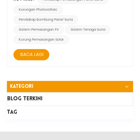
suria, juga sentiasa mengalami peningkatan dan
penambahbaikan teknologi. Antaranya, penggunaan
Kurungan Photovoltaic
bahan keluli karbon telah menarik lebih banyak perha...
Pendakap Bumbung Panel Suria
Sistem Pemasangan PV
Sistem Tenaga Suria
Kurung Pemasangan Solar
BACA LAGI
Kategori
Blog Terkini
TAG